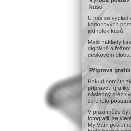
Výroba postav 
kusu
U nás se vyplatí
kartonových posta
jednotek kusů.
Malé náklady ti
digitálně a řeže
deskovém plotru.
Příprava grafik
Pokud nemáte zk
přípravou grafiky 
následný ořez / v
se o toto postar
V praxi může být 
fotografii, ze kt
My Vám pošleme 