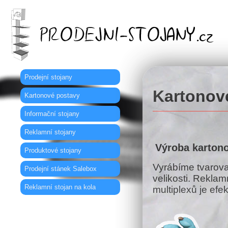
Prodejní stojany
Kartonov
Kartonové postavy
Informační stojany
Reklamní stojany
Výroba karton
Produktové stojany
Vyrábíme tvarovan
Prodejní stánek Salebox
velikosti. Rekla
Reklamní stojan na kola
multiplexů je efe